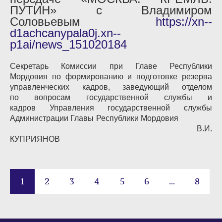
ПУТИН» с Владимиром
Соловьевым
https://xn--
d1achcanypala0j.xn--
p1ai/news_151020184
Секретарь Комиссии при Главе Республики
Мордовия по формированию
и подготовке резерва
управленческих кадров, заведующий отделом
по
вопросам государственной службы и
кадров Управления государственной
службы
Администрации Главы Республики Мордовия
В.И.
КУПРИЯНОВ
1
2
3
4
5
6
...
8