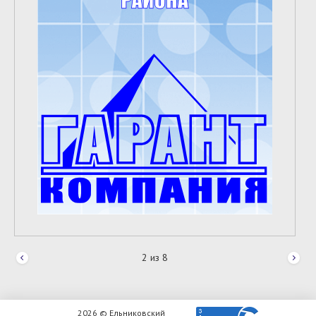
2
из
8
2026 © Ельниковский