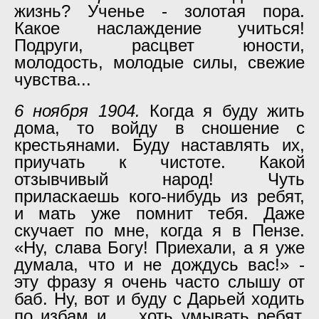
жизнь? Ученье - золотая пора.
Какое наслаждение учиться!
Подруги, расцвет юности,
молодость, молодые силы, свежие
чувства...
6 ноября 1904.
Когда я буду жить
дома, то войду в сношение с
крестьянами. Буду наставлять их,
приучать к чистоте. Какой
отзывчивый народ! Чуть
приласкаешь кого-нибудь из ребят,
и мать уже помнит тебя. Даже
скучает по мне, когда я в Пензе.
«Ну, слава Богу! Приехали, а я уже
думала, что и не дождусь вас!» -
эту фразу я очень часто слышу от
баб. Ну, вот и буду с Дарьей ходить
по избам и … хоть умывать ребят.