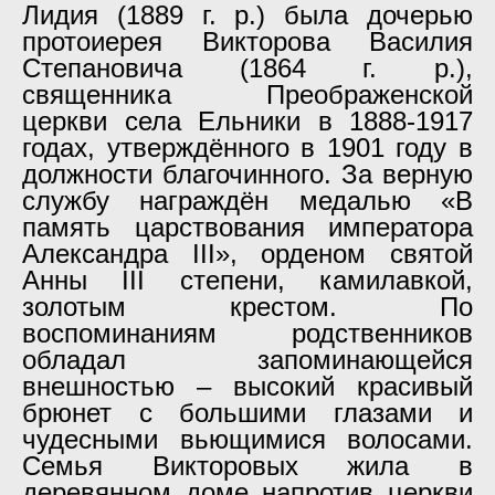
Лидия (1889 г. р.) была дочерью
протоиерея Викторова Василия
Степановича (1864 г. р.),
священника Преображенской
церкви села Ельники в 1888-1917
годах, утверждённого в 1901 году в
должности благочинного. За верную
службу награждён медалью «В
память царствования императора
Александра III», орденом святой
Анны III степени, камилавкой,
золотым крестом. По
воспоминаниям родственников
обладал запоминающейся
внешностью – высокий красивый
брюнет с большими глазами и
чудесными вьющимися волосами.
Семья Викторовых жила в
деревянном доме напротив церкви