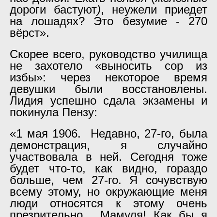
дороги бастуют
)
, неужели приедет
на лошадях? Это безумие - 270
вёрст».
Скорее всего, руководство училища
не захотело «выносить сор из
избы»: через некоторое время
девушки были восстановлены.
Лидия успешно сдала экзамены и
покинула Пензу:
«1 мая 1906. Недавно, 27-го, была
демонстрация, я случайно
участвовала в ней. Сегодня тоже
будет что-то, как видно, гораздо
больше, чем 27-го. Я сочувствую
всему этому, но окружающие меня
люди относятся к этому очень
презрительно... Мамуля! Как бы я