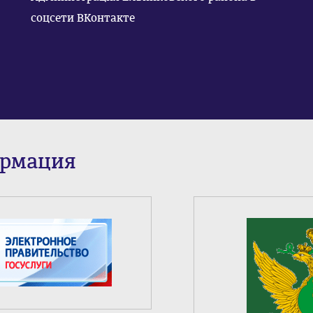
соцсети ВКонтакте
ормация